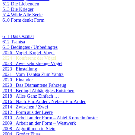
512 Die Liebenden
513 Die Krieger
514 Wilde Alte Seele
610 Form denkt Form
611 Das Oszillar
612 Tsantsa
613 Bedingtes / Unbedingtes
2026 Vogel–Kugel–Vogel
2024 Konferenz der Vögel
2023 Zwei sehr strenge Vögel
2023 Einstallung
2021 Vom Tsantsa Zum Yantra
2020 Einander
2020 Das Diamantene Fahrzeug
2019 Bedingt Abhängiges Entstehen
2018 Alles Ganz Einfach …
2016 Nach-Ein-Ander : Neben-Ein-Ander
2014 Zwischen / Zwei
2012 Form aus der Leere
2010 Arbeit an der Form – Abtei Kornelimünster
2009 Arbeit an der Form – Westwerk
2008 Algorithmen in Stein
2004 Großer Fluss