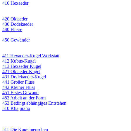
410 Hexaeder
420 Oktaeder
430 Dodekaeder
440 Flüsse
450 Gewänder
411 Hexaeder-Kugel Werkstatt
412 Kubus-Kugel
413 Hexaeder-Kugel
421 Oktaeder-Kugel
431 Dodekaeder-Kugel
441 Großer Fluss
442 Kleiner Fluss
451 Erstes Gewand
452 Arbeit an der Form
453 Bedingt abhängiges Entstehen
510 Khajuraho
511 Die Kugelmenschen