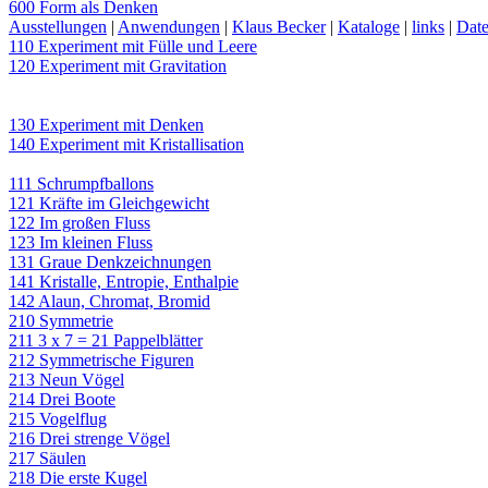
600 Form als Denken
Ausstellungen
|
Anwendungen
|
Klaus Becker
|
Kataloge
|
links
|
Date
110 Experiment mit Fülle und Leere
120 Experiment mit Gravitation
130 Experiment mit Denken
140 Experiment mit Kristallisation
111 Schrumpfballons
121 Kräfte im Gleichgewicht
122 Im großen Fluss
123 Im kleinen Fluss
131 Graue Denkzeichnungen
141 Kristalle, Entropie, Enthalpie
142 Alaun, Chromat, Bromid
210 Symmetrie
211 3 x 7 = 21 Pappelblätter
212 Symmetrische Figuren
213 Neun Vögel
214 Drei Boote
215 Vogelflug
216 Drei strenge Vögel
217 Säulen
218 Die erste Kugel